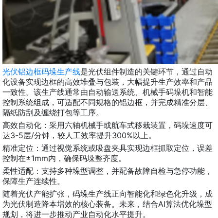
光伏铝边框码垛生产线
是光伏组件制造的关键环节，通过自动
化设备实现边框的高效堆叠与包装，大幅提升生产效率和产品
一致性。该生产线通常由自动输送系统、机械手码垛机和智能
控制系统组成，可适配不同规格的铝边框，并完成精准分层、
隔纸防刮及缠绕打包等工序。
高效自动化：采用六轴机械手或航车式移栽装置，码垛速度可
达3-5层/分钟，较人工效率提升300%以上。
精准定位：通过视觉系统或吸盘夹具实现边框抓取定位，误差
控制在±1mm内，确保码垛整齐度。
柔性适配：支持多种垛型调整，并配备故障自检与急停功能，
保障生产连续性。
随着光伏产能扩张，码垛生产线正向智能化和绿色化升级，成
为光伏制造降本增效的核心装备。未来，结合AI算法优化垛型
规划，将进一步推动产业自动化水平提升。