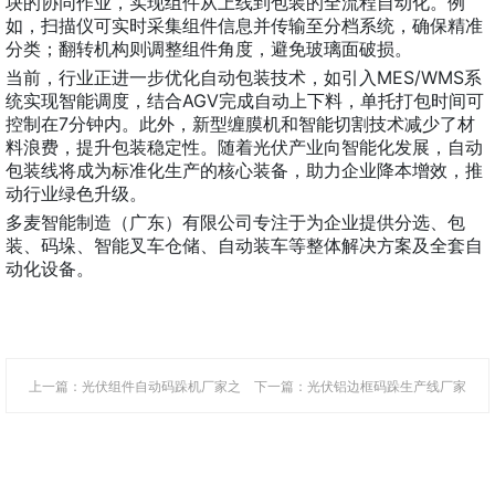
块的协同作业，实现组件从上线到包装的全流程自动化。例
如，扫描仪可实时采集组件信息并传输至分档系统，确保精准
分类；翻转机构则调整组件角度，避免玻璃面破损。
当前，行业正进一步优化自动包装技术，如引入MES/WMS系
统实现智能调度，结合AGV完成自动上下料，单托打包时间可
控制在7分钟内。此外，新型缠膜机和智能切割技术减少了材
料浪费，提升包装稳定性。随着光伏产业向智能化发展，自动
包装线将成为标准化生产的核心装备，助力企业降本增效，推
动行业绿色升级。
多麦智能制造（广东）有限公司专注于为企业提供分选、包
装、码垛、智能叉车仓储、自动装车等整体解决方案及全套自
动化设备。
上一篇：光伏组件自动码跺机厂家之
下一篇：光伏铝边框码跺生产线厂家
高效智能的组件包装解决方案
之自动化升级推动产业高效发展